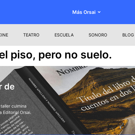
Más Orsai
CINE
TEATRO
ESCUELA
SONORO
BLOG
l piso, pero no suelo.
r de
aller culmina
 Editorial Orsai.