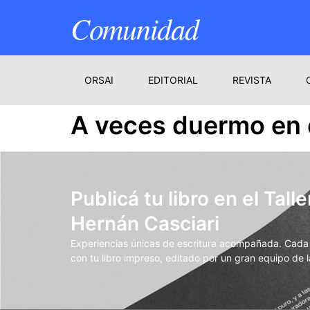
Comunidad
ORSAI
EDITORIAL
REVISTA
A veces duermo en e
Publicá tu libro en el Talle
Hernán Casciari
Experiencias únicas de escritura acompañada. Cada t
con tu libro impreso, editado por un gran equipo de la