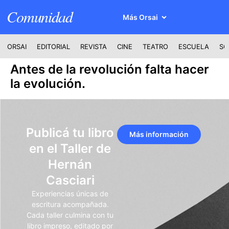
Comunidad
Más Orsai
ORSAI
EDITORIAL
REVISTA
CINE
TEATRO
ESCUELA
SO
Antes de la revolución falta hacer
la evolución.
Publicá tu libro
Más información
en el Taller de
Hernán
Casciari
Experiencias únicas de
escritura acompañada.
Cada taller culmina con tu
libro impreso, editado por