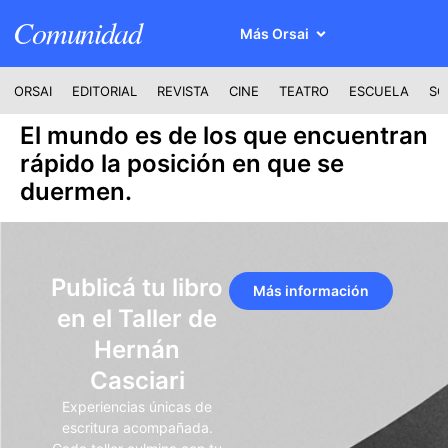
Comunidad
Más Orsai
ORSAI
EDITORIAL
REVISTA
CINE
TEATRO
ESCUELA
SO
El mundo es de los que encuentran
rápido la posición en que se
duermen.
Publicá tu libro
Más información
en el Taller de
Hernán
Casciari
Experiencias únicas de
escritura acompañada.