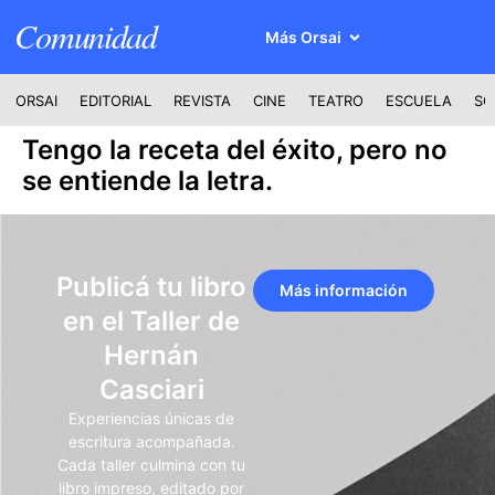
Comunidad
Más Orsai
ORSAI
EDITORIAL
REVISTA
CINE
TEATRO
ESCUELA
SO
Tengo la receta del éxito, pero no
se entiende la letra.
Publicá tu libro
Más información
en el Taller de
Hernán
Casciari
Experiencias únicas de
escritura acompañada.
Cada taller culmina con tu
libro impreso, editado por