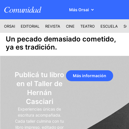
Comunidad
Más Orsai
ORSAI
EDITORIAL
REVISTA
CINE
TEATRO
ESCUELA
SO
Un pecado demasiado cometido,
ya es tradición.
Publicá tu libro
Más información
en el Taller de
Hernán
Casciari
Experiencias únicas de
escritura acompañada.
Cada taller culmina con tu
libro impreso, editado por